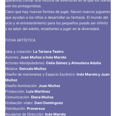
queremos contar una historia de aventuras en la que los títeres
son los protagonistas.
Claro que hay nuevas formas de jugar. Nacen nuevos juguetes
que ayudan a los niños a desarrollar su fantasía. El mundo del
ocio y el entretenimiento para los pequeños puede ser infinito
y es labor del adulto, enseñarles a jugar en la diversidad.
FICHA ARTÍSTICA
Idea y creación:
La Tartana Teatro
Autores:
Juan Muñoz e Inés Maroto
Actores-Manipuladores:
Celia Gómez y Almudena Adalia
Música:
Gonzalo Muñoz
Diseño de marionetas y Espacio Escénico:
Inés Maroto y Juan
Muñoz
Diseño Iluminación:
Juan Muñoz
Producción:
Luis Martínez
Comunicación:
Elena Muñoz
Grabación video:
Dani Dominguez
Distribución:
Proversus
Ayudante de Dirección:
Inés Maroto