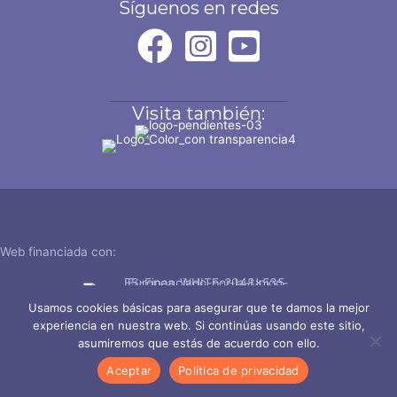
Síguenos en redes
Visita también:
Web financiada con:
Usamos cookies básicas para asegurar que te damos la mejor
experiencia en nuestra web. Si continúas usando este sitio,
asumiremos que estás de acuerdo con ello.
La Tartana Teatro © 2026 |
Política de privacidad, cookies y aviso
legal
Aceptar
Política de privacidad