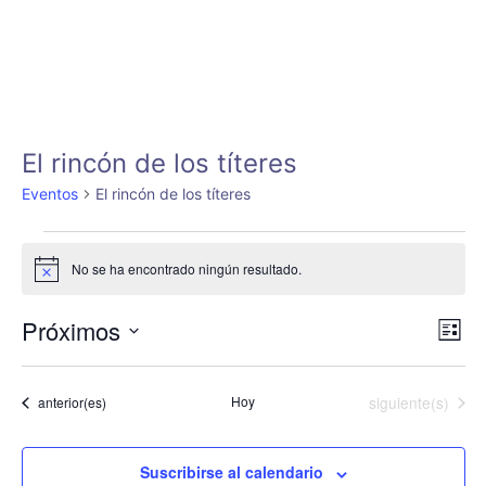
Ir
al
contenido
El rincón de los títeres
Eventos
El rincón de los títeres
Eventos
No se ha encontrado ningún resultado.
Aviso
Próximos
Nav
Nav
Lista
de
de
Selecciona
vis
la
vist
Eventos
Eventos
Hoy
siguiente(s)
anterior(es)
fecha.
de
Eve
Suscribirse al calendario